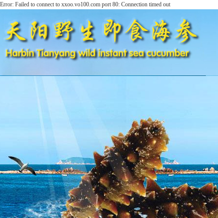
Error: Failed to connect to xxoo.vo100.com port 80: Connection timed out