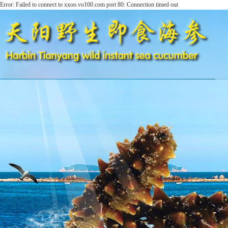
Error: Failed to connect to xxoo.vo100.com port 80: Connection timed out